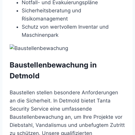
Notfall- und Evakuierungspläne
Sicherheitsberatung und
Risikomanagement
Schutz von wertvollem Inventar und
Maschinenpark
Baustellenbewachung in
Detmold
Baustellen
stellen
besondere
Anforderungen
an
die
Sicherheit.
In
Detmold
bietet
Tanta
Security
Service
eine
umfassende
Baustellenbewachung
an,
um
Ihre
Projekte
vor
Diebstahl,
Vandalismus
und
unbefugtem
Zutritt
zu
schützen.
Unsere
qualifizierten