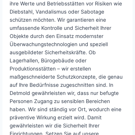
ihre
Werte
und
Betriebsstätten
vor
Risiken
wie
Diebstahl,
Vandalismus
oder
Sabotage
schützen
möchten.
Wir
garantieren
eine
umfassende
Kontrolle
und
Sicherheit
Ihrer
Objekte
durch
den
Einsatz
modernster
Überwachungstechnologien
und
speziell
ausgebildeter
Sicherheitskräfte.
Ob
Lagerhallen,
Bürogebäude
oder
Produktionsstätten
–
wir
erstellen
maßgeschneiderte
Schutzkonzepte,
die
genau
auf
Ihre
Bedürfnisse
zugeschnitten
sind.
In
Detmold
gewährleisten
wir,
dass
nur
befugte
Personen
Zugang
zu
sensiblen
Bereichen
haben.
Wir
sind
ständig
vor
Ort,
wodurch
eine
präventive
Wirkung
erzielt
wird.
Damit
gewährleisten
wir
die
Sicherheit
Ihrer
Einrichtungen.
Setzen
Sie
auf
unsere