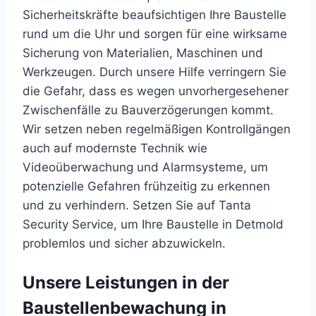
Sicherheitskräfte
beaufsichtigen
Ihre
Baustelle
rund
um
die
Uhr
und
sorgen
für
eine
wirksame
Sicherung
von
Materialien,
Maschinen
und
Werkzeugen.
Durch
unsere
Hilfe
verringern
Sie
die
Gefahr,
dass
es
wegen
unvorhergesehener
Zwischenfälle
zu
Bauverzögerungen
kommt.
Wir
setzen
neben
regelmäßigen
Kontrollgängen
auch
auf
modernste
Technik
wie
Videoüberwachung
und
Alarmsysteme,
um
potenzielle
Gefahren
frühzeitig
zu
erkennen
und
zu
verhindern.
Setzen
Sie
auf
Tanta
Security
Service,
um
Ihre
Baustelle
in
Detmold
problemlos
und
sicher
abzuwickeln.
Unsere Leistungen in der
Baustellenbewachung in