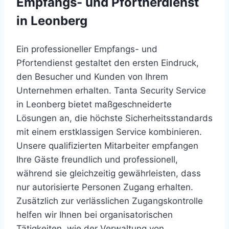
Empfangs- und Pförtnerdienst
in Leonberg
Ein
professioneller
Empfangs-
und
Pfortendienst
gestaltet
den
ersten
Eindruck,
den
Besucher
und
Kunden
von
Ihrem
Unternehmen
erhalten.
Tanta
Security
Service
in
Leonberg
bietet
maßgeschneiderte
Lösungen
an,
die
höchste
Sicherheitsstandards
mit
einem
erstklassigen
Service
kombinieren.
Unsere
qualifizierten
Mitarbeiter
empfangen
Ihre
Gäste
freundlich
und
professionell,
während
sie
gleichzeitig
gewährleisten,
dass
nur
autorisierte
Personen
Zugang
erhalten.
Zusätzlich
zur
verlässlichen
Zugangskontrolle
helfen
wir
Ihnen
bei
organisatorischen
Tätigkeiten,
wie
der
Verwaltung
von