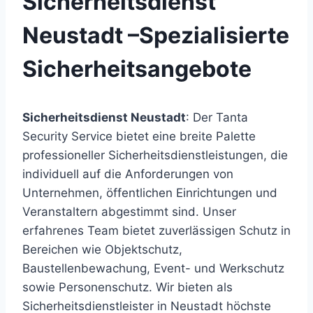
Sicherheitsdienst
Neustadt –Spezialisierte
Sicherheitsangebote
Sicherheitsdienst
Neustadt
:
Der
Tanta
Security
Service
bietet
eine
breite
Palette
professioneller
Sicherheitsdienstleistungen,
die
individuell
auf
die
Anforderungen
von
Unternehmen,
öffentlichen
Einrichtungen
und
Veranstaltern
abgestimmt
sind.
Unser
erfahrenes
Team
bietet
zuverlässigen
Schutz
in
Bereichen
wie
Objektschutz,
Baustellenbewachung,
Event-
und
Werkschutz
sowie
Personenschutz.
Wir
bieten
als
Sicherheitsdienstleister
in
Neustadt
höchste