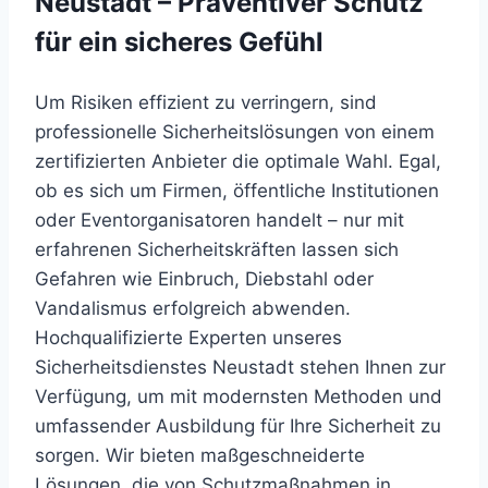
Neustadt – Präventiver Schutz
für ein sicheres Gefühl
Um
Risiken
effizient
zu
verringern,
sind
professionelle
Sicherheitslösungen
von
einem
zertifizierten
Anbieter
die
optimale
Wahl.
Egal,
ob
es
sich
um
Firmen,
öffentliche
Institutionen
oder
Eventorganisatoren
handelt –
nur
mit
erfahrenen
Sicherheitskräften
lassen
sich
Gefahren
wie
Einbruch,
Diebstahl
oder
Vandalismus
erfolgreich
abwenden.
Hochqualifizierte
Experten
unseres
Sicherheitsdienstes
Neustadt
stehen
Ihnen
zur
Verfügung,
um
mit
modernsten
Methoden
und
umfassender
Ausbildung
für
Ihre
Sicherheit
zu
sorgen.
Wir
bieten
maßgeschneiderte
Lösungen,
die
von
Schutzmaßnahmen
in