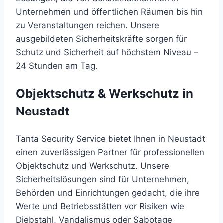
Unternehmen
und
öffentlichen
Räumen
bis
hin
zu
Veranstaltungen
reichen.
Unsere
ausgebildeten
Sicherheitskräfte
sorgen
für
Schutz
und
Sicherheit
auf
höchstem
Niveau
–
24
Stunden
am
Tag.
Objektschutz & Werkschutz in
Neustadt
Tanta
Security
Service
bietet
Ihnen
in
Neustadt
einen
zuverlässigen
Partner
für
professionellen
Objektschutz
und
Werkschutz.
Unsere
Sicherheitslösungen
sind
für
Unternehmen,
Behörden
und
Einrichtungen
gedacht,
die
ihre
Werte
und
Betriebsstätten
vor
Risiken
wie
Diebstahl,
Vandalismus
oder
Sabotage