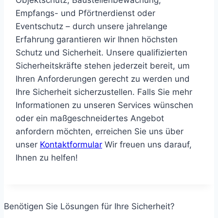
Objektschutz,
Baustellenbewachung,
Empfangs-
und
Pförtnerdienst
oder
Eventschutz
–
durch
unsere
jahrelange
Erfahrung
garantieren
wir
Ihnen
höchsten
Schutz
und
Sicherheit.
Unsere
qualifizierten
Sicherheitskräfte
stehen
jederzeit
bereit,
um
Ihren
Anforderungen
gerecht
zu
werden
und
Ihre
Sicherheit
sicherzustellen.
Falls
Sie
mehr
Informationen
zu
unseren
Services
wünschen
oder
ein
maßgeschneidertes
Angebot
anfordern
möchten,
erreichen
Sie
uns
über
unser
Kontaktformular
Wir freuen uns darauf,
Ihnen zu helfen!
Benötigen Sie Lösungen für Ihre Sicherheit?