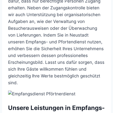
dafür,
dass
nur
berechtigte
Personen
Zugang
erhalten.
Neben
der
Zugangskontrolle
bieten
wir
auch
Unterstützung
bei
organisatorischen
Aufgaben
an,
wie
der
Verwaltung
von
Besucherausweisen
oder
der
Überwachung
von
Lieferungen.
Indem
Sie
in
Neustadt
unseren
Empfangs-
und
Pfortendienst
nutzen,
erhöhen
Sie
die
Sicherheit
Ihres
Unternehmens
und
verbessern
dessen
professionelles
Erscheinungsbild.
Lasst
uns
dafür
sorgen,
dass
sich
Ihre
Gäste
willkommen
fühlen
und
gleichzeitig
Ihre
Werte
bestmöglich
geschützt
sind.
Unsere Leistungen in Empfangs-