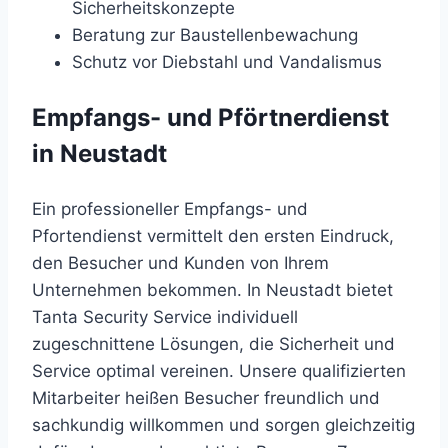
Sicherheitskonzepte
Beratung zur Baustellenbewachung
Schutz vor Diebstahl und Vandalismus
Empfangs- und Pförtnerdienst
in Neustadt
Ein
professioneller
Empfangs-
und
Pfortendienst
vermittelt
den
ersten
Eindruck,
den
Besucher
und
Kunden
von
Ihrem
Unternehmen
bekommen.
In
Neustadt
bietet
Tanta
Security
Service
individuell
zugeschnittene
Lösungen,
die
Sicherheit
und
Service
optimal
vereinen.
Unsere
qualifizierten
Mitarbeiter
heißen
Besucher
freundlich
und
sachkundig
willkommen
und
sorgen
gleichzeitig