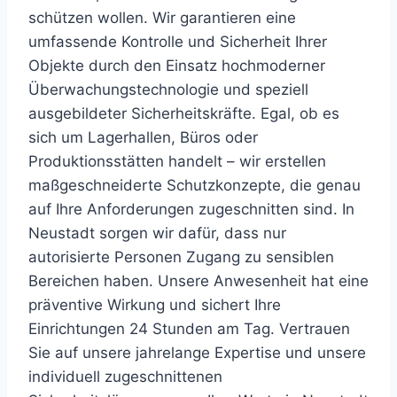
schützen
wollen.
Wir
garantieren
eine
umfassende
Kontrolle
und
Sicherheit
Ihrer
Objekte
durch
den
Einsatz
hochmoderner
Überwachungstechnologie
und
speziell
ausgebildeter
Sicherheitskräfte.
Egal,
ob
es
sich
um
Lagerhallen,
Büros
oder
Produktionsstätten
handelt
–
wir
erstellen
maßgeschneiderte
Schutzkonzepte,
die
genau
auf
Ihre
Anforderungen
zugeschnitten
sind.
In
Neustadt
sorgen
wir
dafür,
dass
nur
autorisierte
Personen
Zugang
zu
sensiblen
Bereichen
haben.
Unsere
Anwesenheit
hat
eine
präventive
Wirkung
und
sichert
Ihre
Einrichtungen
24
Stunden
am
Tag.
Vertrauen
Sie
auf
unsere
jahrelange
Expertise
und
unsere
individuell
zugeschnittenen